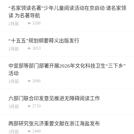
“名家领读名著”少年儿童阅读活动在京启动 请名家领
读 为名著导航
3206
2月前
“十五五”规划纲要释义出版发行
3053
2月前
中宣部等部门部署开展2026年文化科技卫生“三下乡”
活动
2686
2月前
六部门联合印发意见推进无障碍阅读工作
2710
3月前
两部研究张元济重要文献在浙江海盐发布
2440
3月前