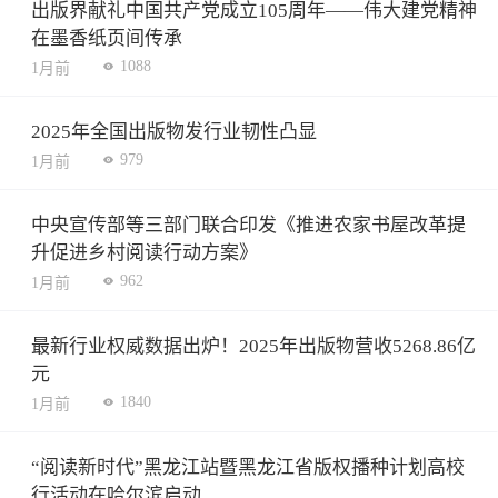
出版界献礼中国共产党成立105周年——伟大建党精神
在墨香纸页间传承
1088
1月前
2025年全国出版物发行业韧性凸显
979
1月前
中央宣传部等三部门联合印发《推进农家书屋改革提
升促进乡村阅读行动方案》
962
1月前
最新行业权威数据出炉！2025年出版物营收5268.86亿
元
1840
1月前
“阅读新时代”黑龙江站暨黑龙江省版权播种计划高校
行活动在哈尔滨启动