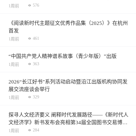
576
1周前
《阅读新时代主题征文优秀作品集（2025）》在杭州
首发
461
1周前
“中国共产党人精神谱系故事（青少年版）”出版
363
1周前
2026“长江好书”系列活动启动暨沿江出版机构协同发
展交流座谈会举行
329
1周前
探寻人文经济要义 阐释时代发展路径——《新时代人
文经济学》新书发布会亮相第34届全国图书交易博览
会
284
1周前