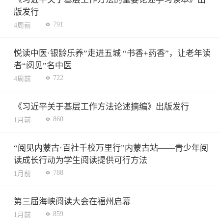
版发行
791
4周前
悦读中医·银龄乐养”走进五城 “书香+药香”，让老年读
者“阅见”名中医
722
4周前
《习近平关于基层工作方法论述摘编》出版发行
860
1月前
“阅见内蒙古·百社千校万里行”内蒙古站——青少年阅
读成长行动为学生阅读提供可行方法
788
1月前
第三届海峡阅读大会在福州启幕
859
1月前