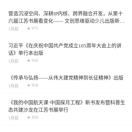
营造沉浸空间、深耕IP内核、跨界融合开发，从第十
六届江苏书展看变化—— 文创思维驱动少儿出版新增
长
975
1月前
习近平《在庆祝中国共产党成立105周年大会上的讲
话》单行本出版
616
1月前
《传承与弘扬——从伟大建党精神到长征精神》出版
918
1月前
《我的中国航天课·中国探月工程》新书发布暨科普生
态共建沙龙在江苏书展举行
859
1月前