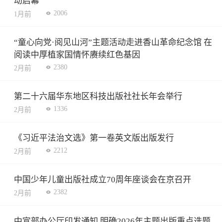
动启幕
2006
1月前
“童心向党·阅见山河”主题活动走进香山革命纪念馆 在
阅读中厚植家国情怀赓续红色基因
2380
2月前
第二十六届华东地区科技出版社社长年会举行
1336
2月前
《习近平法治文选》第一卷英文版出版发行
2212
2月前
中国少年儿童出版社成立70周年座谈会在京召开
2382
2月前
中宣部办公厅印发通知 明确2026年主题出版重点选题