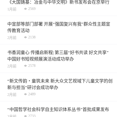
《大国铸基：冶金与中华文明》新书发布会在京举行
2569
1月前
中宣部等部门部署 开展“强国复兴有我”群众性主题宣
传教育活动
2138
2月前
书香润童心 传播启新程| 第三届“好书共读 好文共享”
中国好书短视频展演活动成功举办
2578
2月前
“新文传韵・童筑未来 新大众文艺视域下儿童文学的创
新与担当”研讨会成功举办
2489
2月前
“中国哲学社会科学自主知识体系丛书”首批成果发布
2733
2月前