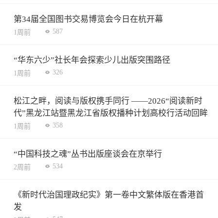
第34届全国图书交易博览会今日在杭开幕
587
1周前
“华东六少”社长年会探索少儿出版突围路径
326
1周前
松江之畔，阅读与版权携手同行 ——2026“阅读新时
代”黑龙江站暨黑龙江省版权播种计划高校行活动回眸
358
1周前
“中国科技之魂”丛书出版座谈会在京举行
534
2周前
《新时代治国理政纪实》第一卷中文繁体版在香港首
发