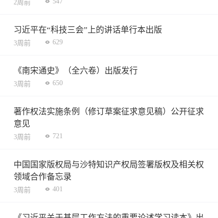
547
2周前
习近平在“科技三会”上的讲话单行本出版
629
3周前
《南宋通史》（全六卷）出版发行
650
3周前
著作权法实施条例（修订草案征求意见稿）公开征求
意见
721
3周前
中国国家版权局与沙特知识产权局签署版权及相关权
领域合作备忘录
401
3周前
《习近平关于基层工作方法的重要论述学习读本》出