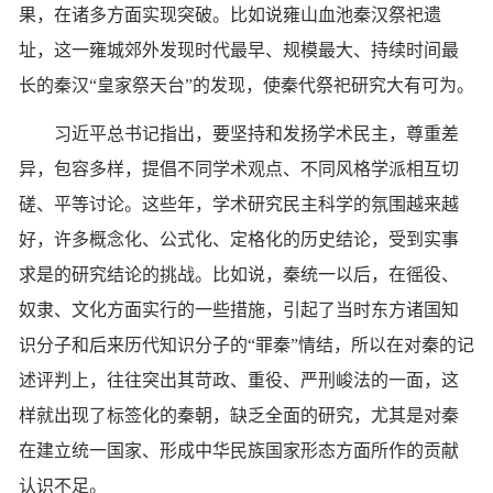
果，在诸多方面实现突破。比如说雍山血池秦汉祭祀遗
址，这一雍城郊外发现时代最早、规模最大、持续时间最
长的秦汉“皇家祭天台”的发现，使秦代祭祀研究大有可为。
习近平总书记指出，要坚持和发扬学术民主，尊重差
异，包容多样，提倡不同学术观点、不同风格学派相互切
磋、平等讨论。这些年，学术研究民主科学的氛围越来越
好，许多概念化、公式化、定格化的历史结论，受到实事
求是的研究结论的挑战。比如说，秦统一以后，在徭役、
奴隶、文化方面实行的一些措施，引起了当时东方诸国知
识分子和后来历代知识分子的“罪秦”情结，所以在对秦的记
述评判上，往往突出其苛政、重役、严刑峻法的一面，这
样就出现了标签化的秦朝，缺乏全面的研究，尤其是对秦
在建立统一国家、形成中华民族国家形态方面所作的贡献
认识不足。