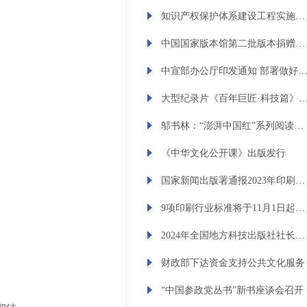
知识产权保护体系建设工程实施方案印发
中国国家版本馆第二批版本捐赠入藏大会在京举行 李书磊出席并讲话
中宣部办公厅印发通知 部署做好2024年主题出版
大型纪录片《百年巨匠·科技篇》首播暨图书出版启动仪式举行 邬
邬书林：“澎湃中国红”系列阅读活动将成为推进红色阅读的重要平台
《中华文化公开课》出版发行
国家新闻出版署通报2023年印刷复制质检情况
9项印刷行业标准将于11月1日起实施
2024年全国地方科技出版社社长年会在湖北宜昌召开 以出版赋能科技创新发展
财政部下达资金支持公共文化服务
“中国参政党丛书”新书座谈会召开