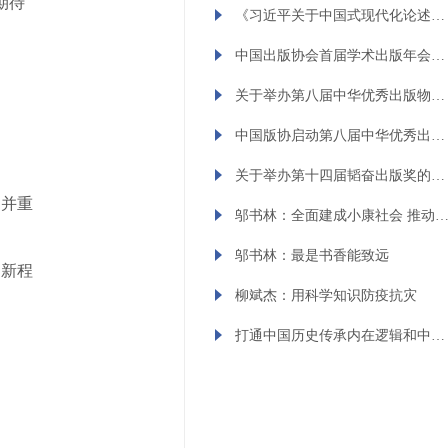
期待
《习近平关于中国式现代化论述摘编》法文版出版发行
中国出版协会首届学术出版年会（2023）征稿启事
关于举办第八届中华优秀出版物奖的通知
中国版协启动第八届中华优秀出版物奖评选
关于举办第十四届韬奋出版奖的通知
文并重
邬书林：全面建成小康社会 推动出版强国
邬书林：最是书香能致远
启新程
柳斌杰：用科学知识防疫抗灾
打通中国历史传承内在逻辑和中华文化血脉的关键点