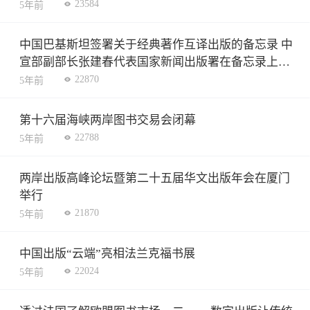
23584
5年前
中国巴基斯坦签署关于经典著作互译出版的备忘录 中
宣部副部长张建春代表国家新闻出版署在备忘录上签
字
22870
5年前
第十六届海峡两岸图书交易会闭幕
22788
5年前
两岸出版高峰论坛暨第二十五届华文出版年会在厦门
举行
21870
5年前
中国出版“云端”亮相法兰克福书展
22024
5年前