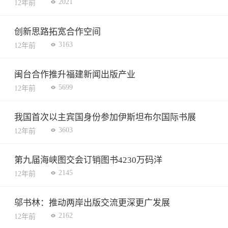
2021
12年前
创新思路拓宽合作空间
3163
12年前
闽台合作推升福建新闻出版产业
5699
12年前
我国首次以主宾国身份参加伊斯坦布尔国际书展
3603
12年前
第九届海峡图交会订销图书4230万码洋
2145
12年前
邬书林：推动两岸出版交流更深更广发展
2162
12年前