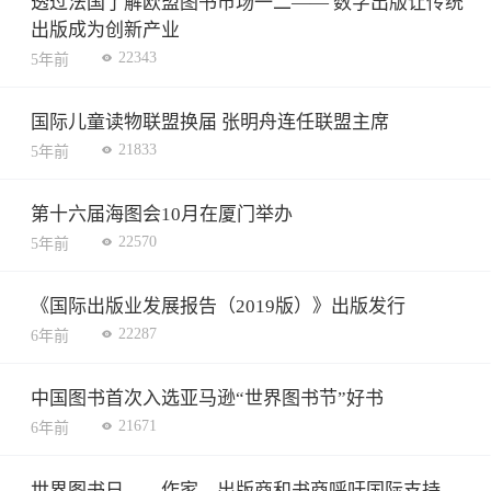
透过法国了解欧盟图书市场一二—— 数字出版让传统
出版成为创新产业
22343
5年前
国际儿童读物联盟换届 张明舟连任联盟主席
21833
5年前
第十六届海图会10月在厦门举办
22570
5年前
《国际出版业发展报告（2019版）》出版发行
22287
6年前
中国图书首次入选亚马逊“世界图书节”好书
21671
6年前
世界图书日——作家、出版商和书商呼吁国际支持