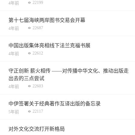
22199
4年前
第十七届海峡两岸图书交易会开幕
22687
4年前
中国出版集体亮相线下法兰克福书展
22612
4年前
守正创新 薪火相传 ——对传播中华文化、推动出版走
出去的三点尝试
22603
4年前
中伊签署关于经典著作互译出版的备忘录
22117
5年前
对外文化交流打开新格局