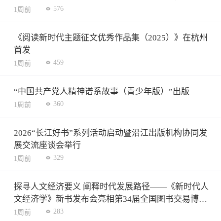
576
1周前
《阅读新时代主题征文优秀作品集（2025）》在杭州
首发
459
1周前
“中国共产党人精神谱系故事（青少年版）”出版
360
1周前
2026“长江好书”系列活动启动暨沿江出版机构协同发
展交流座谈会举行
329
1周前
探寻人文经济要义 阐释时代发展路径——《新时代人
文经济学》新书发布会亮相第34届全国图书交易博览
会
283
1周前