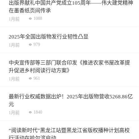
出版界献礼中国共产党成立105周年——伟大建党精神
在墨香纸页间传承
1088
1月前
2025年全国出版物发行业韧性凸显
979
1月前
中央宣传部等三部门联合印发《推进农家书屋改革提
升促进乡村阅读行动方案》
961
1月前
最新行业权威数据出炉！2025年出版物营收5268.86亿
元
1840
1月前
“阅读新时代”黑龙江站暨黑龙江省版权播种计划高校
行活动在哈尔滨启动