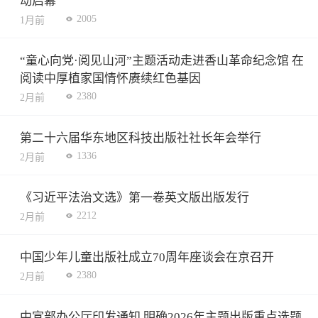
动启幕
2005
1月前
“童心向党·阅见山河”主题活动走进香山革命纪念馆 在
阅读中厚植家国情怀赓续红色基因
2380
2月前
第二十六届华东地区科技出版社社长年会举行
1336
2月前
《习近平法治文选》第一卷英文版出版发行
2212
2月前
中国少年儿童出版社成立70周年座谈会在京召开
2380
2月前
中宣部办公厅印发通知 明确2026年主题出版重点选题