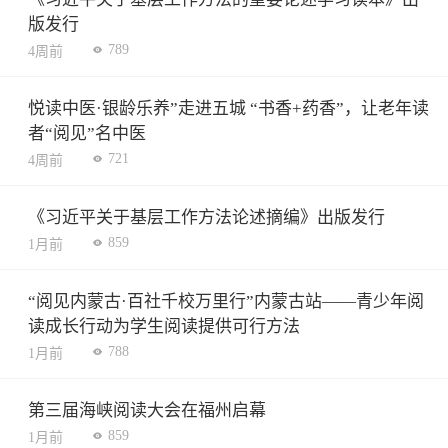
版发行
789
4周前
悦读中医·银龄乐养”走进五城 “书香+药香”，让老年读
者“阅见”名中医
721
4周前
《习近平关于基层工作方法论述摘编》出版发行
859
1月前
“阅见内蒙古·百社千校万里行”内蒙古站——青少年阅
读成长行动为学生阅读提供可行方法
788
1月前
第三届海峡阅读大会在福州启幕
859
1月前