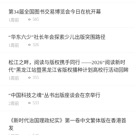
第34届全国图书交易博览会今日在杭开幕
585
1周前
“华东六少”社长年会探索少儿出版突围路径
326
1周前
松江之畔，阅读与版权携手同行 ——2026“阅读新时
代”黑龙江站暨黑龙江省版权播种计划高校行活动回眸
355
1周前
“中国科技之魂”丛书出版座谈会在京举行
533
2周前
《新时代治国理政纪实》第一卷中文繁体版在香港首
发