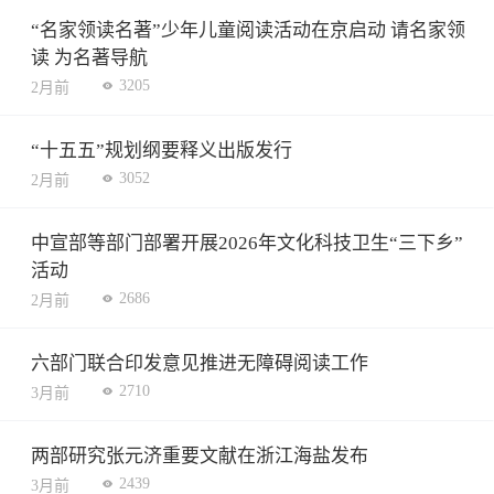
“名家领读名著”少年儿童阅读活动在京启动 请名家领
读 为名著导航
3205
2月前
“十五五”规划纲要释义出版发行
3052
2月前
中宣部等部门部署开展2026年文化科技卫生“三下乡”
活动
2686
2月前
六部门联合印发意见推进无障碍阅读工作
2710
3月前
两部研究张元济重要文献在浙江海盐发布
2439
3月前