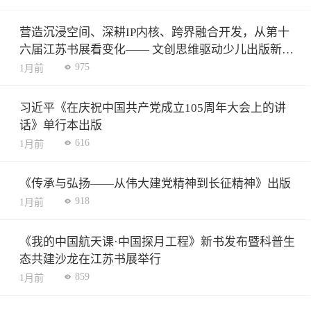
营造沉浸空间、深耕IP内核、跨界融合开发，从第十
六届江苏书展看变化—— 文创思维驱动少儿出版新增
长
975
1月前
习近平《在庆祝中国共产党成立105周年大会上的讲
话》单行本出版
616
1月前
《传承与弘扬——从伟大建党精神到长征精神》出版
918
1月前
《我的中国航天课·中国探月工程》新书发布暨科普生
态共建沙龙在江苏书展举行
859
1月前