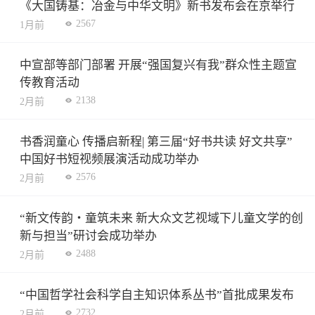
《大国铸基：冶金与中华文明》新书发布会在京举行
2567
1月前
中宣部等部门部署 开展“强国复兴有我”群众性主题宣
传教育活动
2138
2月前
书香润童心 传播启新程| 第三届“好书共读 好文共享”
中国好书短视频展演活动成功举办
2576
2月前
“新文传韵・童筑未来 新大众文艺视域下儿童文学的创
新与担当”研讨会成功举办
2488
2月前
“中国哲学社会科学自主知识体系丛书”首批成果发布
2732
2月前