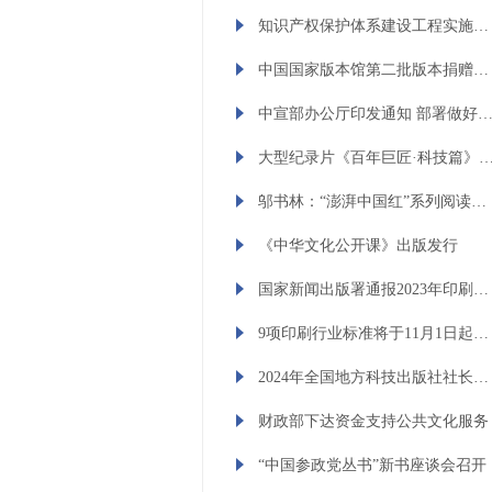
知识产权保护体系建设工程实施方案印发
中国国家版本馆第二批版本捐赠入藏大会在京举行 李书磊出席并讲话
中宣部办公厅印发通知 部署做好2024年主题出版
大型纪录片《百年巨匠·科技篇》首播暨图书出版启动仪式举行 邬
邬书林：“澎湃中国红”系列阅读活动将成为推进红色阅读的重要平台
《中华文化公开课》出版发行
国家新闻出版署通报2023年印刷复制质检情况
9项印刷行业标准将于11月1日起实施
2024年全国地方科技出版社社长年会在湖北宜昌召开 以出版赋能科技创新发展
财政部下达资金支持公共文化服务
“中国参政党丛书”新书座谈会召开