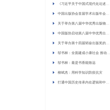
《习近平关于中国式现代化论述摘编》法文版出版发行
中国出版协会首届学术出版年会（2023）征稿启事
关于举办第八届中华优秀出版物奖的通知
中国版协启动第八届中华优秀出版物奖评选
关于举办第十四届韬奋出版奖的通知
邬书林：全面建成小康社会 推动出版强国
邬书林：最是书香能致远
柳斌杰：用科学知识防疫抗灾
打通中国历史传承内在逻辑和中华文化血脉的关键点