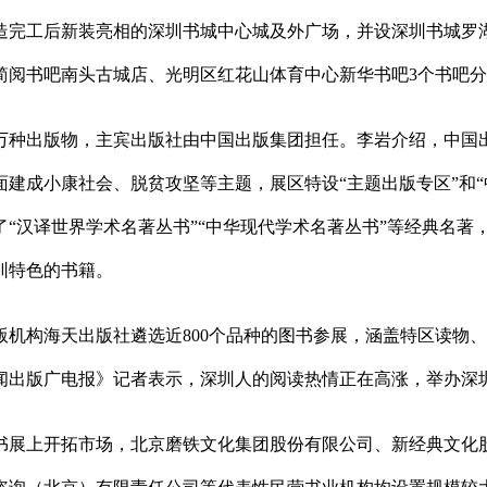
造完工后新装亮相的深圳书城中心城及外广场，并设深圳书城罗
简阅书吧南头古城店、光明区红花山体育中心新华书吧3个书吧
万种出版物，主宾出版社由中国出版集团担任。李岩介绍，中国出版
面建成小康社会、脱贫攻坚等主题，展区特设“主题出版专区”和
“汉译世界学术名著丛书”“中华现代学术名著丛书”等经典名著
圳特色的书籍。
版机构海天出版社遴选近800个品种的图书参展，涵盖特区读物
闻出版广电报》记者表示，深圳人的阅读热情正在高涨，举办深
书展上开拓市场，北京磨铁文化集团股份有限公司、新经典文化