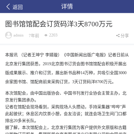
详情
返回
图书馆馆配会订货码洋3天8700万元
admin
2203
7年前
分享
本报讯 （记者王坤宁 李婧璇）《中国新闻出版广电报》记者日前从
北京发行集团获悉，2019北京图书订货会图书馆馆配会积极开展出
版成果展示、推介和订货，展出新书品种14万种，共吸引全国3000
余家图书馆、馆配商前来采购订货，3天订货码洋8700万元。
本次馆配会，由中国出版协会、中国书刊发行业协会主管主办，北
京发行集团承办。
记者在馆配会现场看到，采购现场人头攒动，手持采集器“哔哔”声
此起彼伏；休息区内饮茶小憩，会友洽谈；就连会场卫生间门口都
排出20多米长队。
据了解，本次馆配会上，北京发行集团为客户提供外文原版和古籍