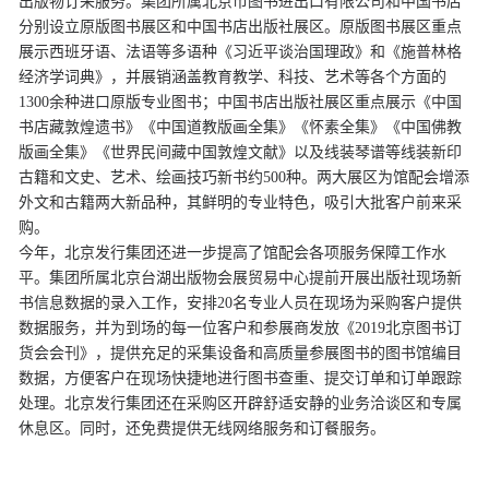
出版物订采服务。集团所属北京市图书进出口有限公司和中国书店
分别设立原版图书展区和中国书店出版社展区。原版图书展区重点
展示西班牙语、法语等多语种《习近平谈治国理政》和《施普林格
经济学词典》，并展销涵盖教育教学、科技、艺术等各个方面的
1300余种进口原版专业图书；中国书店出版社展区重点展示《中国
书店藏敦煌遗书》《中国道教版画全集》《怀素全集》《中国佛教
版画全集》《世界民间藏中国敦煌文献》以及线装琴谱等线装新印
古籍和文史、艺术、绘画技巧新书约500种。两大展区为馆配会增添
外文和古籍两大新品种，其鲜明的专业特色，吸引大批客户前来采
购。
今年，北京发行集团还进一步提高了馆配会各项服务保障工作水
平。集团所属北京台湖出版物会展贸易中心提前开展出版社现场新
书信息数据的录入工作，安排20名专业人员在现场为采购客户提供
数据服务，并为到场的每一位客户和参展商发放《2019北京图书订
货会会刊》，提供充足的采集设备和高质量参展图书的图书馆编目
数据，方便客户在现场快捷地进行图书查重、提交订单和订单跟踪
处理。北京发行集团还在采购区开辟舒适安静的业务洽谈区和专属
休息区。同时，还免费提供无线网络服务和订餐服务。