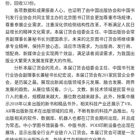
份，回收323份。
各项数据和成果振奋人心，也证明了由中国出版协会和中国书
刊发行业协会共同主管主办的北京图书订货会更加尊重市场规律，
尊重参展企业需求，注重深化供给侧结构性改革，不断满足人民日
益增长的精神文化需求。本届订货会组委会主任、中国出版协会常
务副理事长兼秘书长刘建国表示，未来的北京图书订货会将继续秉
承专业精神，保持开放心态，适应市场需求，为出版商、发行商、
馆配商、新媒体企业实现两个效益，满足读者阅读需求，为我国出
版业大繁荣大发展发挥更大的作用。
分析本届订货会的亮点，本届订货会组委会主任、中国书刊发
行业协会副理事长兼秘书长纪宏说，本届订货会有201家民营企业参
会，是历届之最。展现出新闻出版领域多元发展、融合发展、跨界
发展的趋势。从展位情况看，少儿、文教、新技术领域是民营书业
介入的重点，规模越来越大，展位数也越来越多。此外，除集中展
示2018年以来出版的新书和精品书外，相关科技产业还展示了VR、
AR等出版新技术在出版领域的应用，不断有新的科技产品推出，与
出版相关的软件、数据库、机器人也都在订货会期间出现，并且成
为常态。中小学图书馆装备书、中版书房、POD印刷设备也出现在
展场，显示出版全行业产业链介入订货会。本届订货会可谓是一次
传统出版与出版新业态、新技术并存相融的文化聚会。