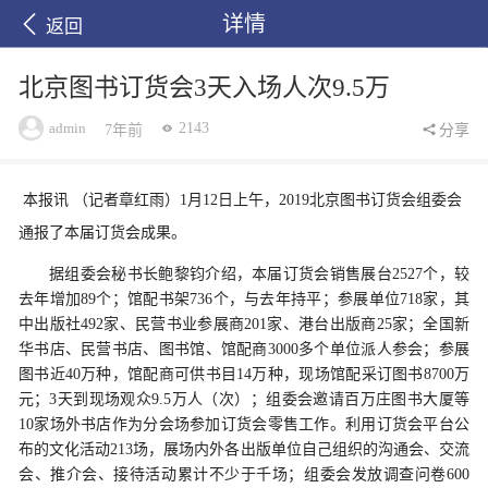
详情
返回
北京图书订货会3天入场人次9.5万
admin
2143
7年前
分享
本报讯 （记者章红雨）1月12日上午，2019北京图书订货会组委会
通报了本届订货会成果。
据组委会秘书长鲍黎钧介绍，本届订货会销售展台2527个，较
去年增加89个；馆配书架736个，与去年持平；参展单位718家，其
中出版社492家、民营书业参展商201家、港台出版商25家；全国新
华书店、民营书店、图书馆、馆配商3000多个单位派人参会；参展
图书近40万种，馆配商可供书目14万种，现场馆配采订图书8700万
元；3天到现场观众9.5万人（次）；组委会邀请百万庄图书大厦等
10家场外书店作为分会场参加订货会零售工作。利用订货会平台公
布的文化活动213场，展场内外各出版单位自己组织的沟通会、交流
会、推介会、接待活动累计不少于千场；组委会发放调查问卷600