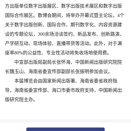
方出版单位数字出版展区、数字出版技术展区和数字出版
国际合作展区。数博会期间，将举办开幕式暨主论坛，4个
关于数字出版创新、国际合作、期刊数字化、内容资源建
设的专题论坛，300余场洽谈签约、新品发布、创新路演、
产学研互动、现场体验、直播带货等活动。此外，对于满
座率80%的公益性、专业性活动将免收场地使用费。
中宣部出版局副局长张怀海、中国新闻出版研究院院
长魏玉山、海南省委宣传部副部长张振明参加会议。
本届博览会由国家新闻出版署、海南省委省政府指
导，海南省委宣传部、海口市委市政府支持，中国新闻出
版研究院主办。