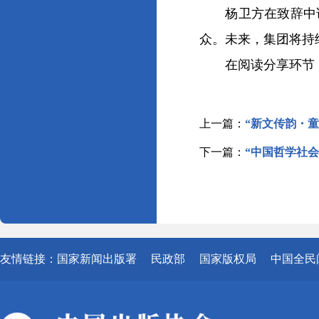
杨卫方在致辞中说
众。未来，集团将持
在阅读分享环节，2
上一篇：
“新文传韵・
下一篇：
“中国哲学社
友情链接：
国家新闻出版署
民政部
国家版权局
中国全民