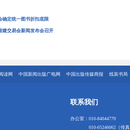
会确定统一图书折扣底限
馆建交易会新闻发布会召开
阅读网
中国新闻出版广电网
中国出版传媒商报
线装书局
联系我们
办公室：010-84044779
010-65246062（传