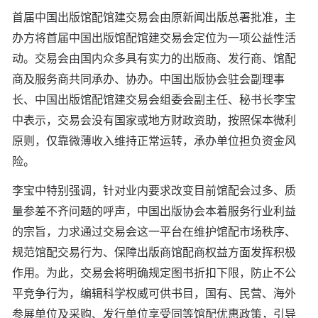
首届中国出版馆配馆建交易会由原新闻出版总署批准，主
办方将首届中国出版馆配馆建交易会定位为一项公益性活
动。交易会由国内众多具有实力的出版商、发行商、馆配
商及服务商共同承办、协办。中国出版协会驻会副理事
长、中国出版馆配馆建交易会组委会副主任、秘书长李宝
中表示，交易会没有国家或地方财政资助，按照保本微利
原则，仅靠微薄收入维持正常运转，承办单位担负资金风
险。
李宝中特别强调，针对业内要求改变目前馆配会过多、质
量参差不齐问题的呼声，中国出版协会本着服务行业利益
的宗旨，力求通过交易会这一平台在维护馆配市场秩序、
规范馆配交易行为、保障出版商馆配商权益方面发挥积极
作用。为此，交易会将明确规定图书折扣下限，防止不公
平竞争行为，编辑科学权威可供书目，国有、民营、海外
参展单位及采购、发行单位享受同等馆配优惠政策，引导