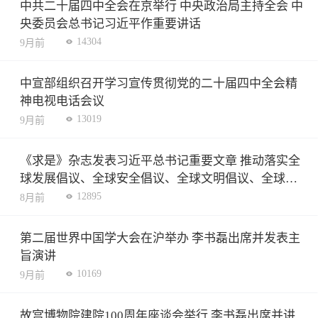
中共二十届四中全会在京举行 中央政治局主持全会 中
央委员会总书记习近平作重要讲话
14304
9月前
中宣部组织召开学习宣传贯彻党的二十届四中全会精
神电视电话会议
13019
9月前
《求是》杂志发表习近平总书记重要文章 推动落实全
球发展倡议、全球安全倡议、全球文明倡议、全球治
理倡议
12895
8月前
第二届世界中国学大会在沪举办 李书磊出席并发表主
旨演讲
10169
9月前
故宫博物院建院100周年座谈会举行 李书磊出席并讲