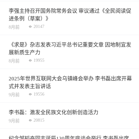
李强主持召开国务院常务会议 审议通过《全民阅读促
进条例（草案）》
20147
8月前
《求是》杂志发表习近平总书记重要文章 因地制宜发
展新质生产力
19955
8月前
2025年世界互联网大会乌镇峰会举办 李书磊出席开幕
式并发表主旨讲话
19556
9月前
李书磊：激发全民族文化创新创造活力
20815
9月前
纪念邹韬奋同志诞辰130周年座谈会举行 李书磊出席