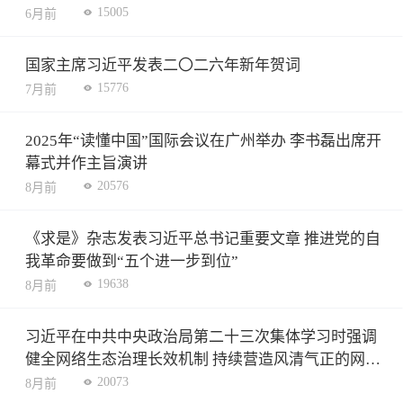
15005
6月前
国家主席习近平发表二〇二六年新年贺词
15776
7月前
2025年“读懂中国”国际会议在广州举办 李书磊出席开
幕式并作主旨演讲
20576
8月前
《求是》杂志发表习近平总书记重要文章 推进党的自
我革命要做到“五个进一步到位”
19638
8月前
习近平在中共中央政治局第二十三次集体学习时强调
健全网络生态治理长效机制 持续营造风清气正的网络
空间
20073
8月前