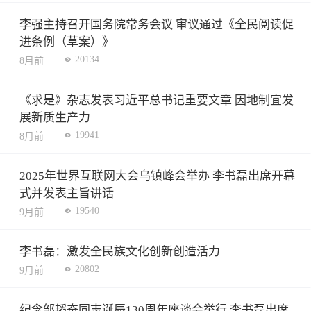
李强主持召开国务院常务会议 审议通过《全民阅读促
进条例（草案）》
20134
8月前
《求是》杂志发表习近平总书记重要文章 因地制宜发
展新质生产力
19941
8月前
2025年世界互联网大会乌镇峰会举办 李书磊出席开幕
式并发表主旨讲话
19540
9月前
李书磊：激发全民族文化创新创造活力
20802
9月前
纪念邹韬奋同志诞辰130周年座谈会举行 李书磊出席