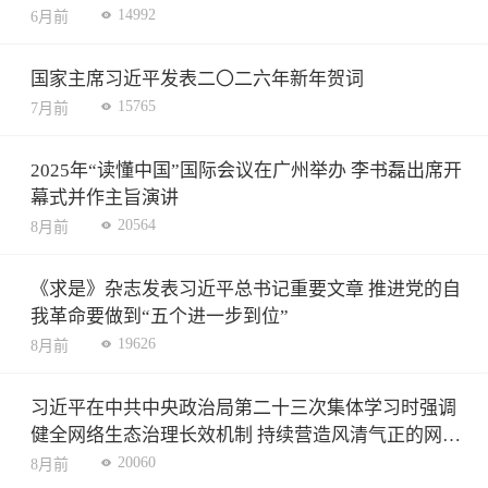
14992
6月前
国家主席习近平发表二〇二六年新年贺词
15765
7月前
2025年“读懂中国”国际会议在广州举办 李书磊出席开
幕式并作主旨演讲
20564
8月前
《求是》杂志发表习近平总书记重要文章 推进党的自
我革命要做到“五个进一步到位”
19626
8月前
习近平在中共中央政治局第二十三次集体学习时强调
健全网络生态治理长效机制 持续营造风清气正的网络
空间
20060
8月前