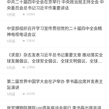
中共二十届四中全会在京举行 中央政治局主持全会 中
央委员会总书记习近平作重要讲话
14304
9月前
中宣部组织召开学习宣传贯彻党的二十届四中全会精
神电视电话会议
13016
9月前
《求是》杂志发表习近平总书记重要文章 推动落实全
球发展倡议、全球安全倡议、全球文明倡议、全球治
理倡议
12894
8月前
第二届世界中国学大会在沪举办 李书磊出席并发表主
旨演讲
10169
9月前
故宫博物院建院100周年座谈会举行 李书磊出席并讲