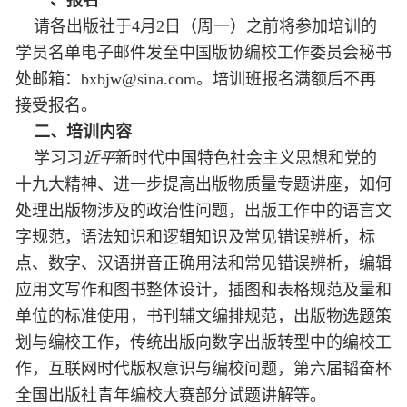
一、报名
请各出版社于4月2日（周一）之前将参加培训的
学员名单电子邮件发至中国版协编校工作委员会秘书
处邮箱：bxbjw@sina.com。培训班报名满额后不再
接受报名。
二、培训内容
学习习
近平
新时代中国特色社会主义思想和党的
十九大精神、进一步提高出版物质量专题讲座，如何
处理出版物涉及的政治性问题，出版工作中的语言文
字规范，语法知识和逻辑知识及常见错误辨析，标
点、数字、汉语拼音正确用法和常见错误辨析，编辑
应用文写作和图书整体设计，插图和表格规范及量和
单位的标准使用，书刊辅文编排规范，出版物选题策
划与编校工作，传统出版向数字出版转型中的编校工
作，互联网时代版权意识与编校问题，第六届韬奋杯
全国出版社青年编校大赛部分试题讲解等。