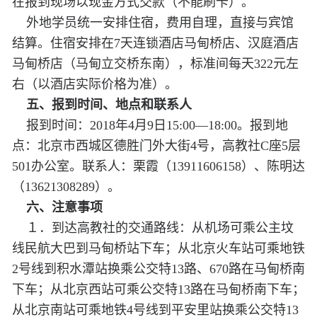
在报到现场以现金方式交款（不能刷卡）。
外地学员统一安排住宿，费用自理，直接与宾馆
结算。住宿安排在7天连锁酒店马甸桥店、汉庭酒店
马甸桥店（马甸立交桥东南），标准间每天322元左
右（以酒店实际价格为准）。
五、报到时间、地点和联系人
报到时间：2018年4月9日15:00—18:00。报到地
点：北京市西城区德胜门外大街4号，高教社C座5层
501办公室。联系人：栗霞（13911606158）、陈明达
（13621308289）。
六、注意事项
１．到达高教社的交通路线：从机场可乘公主坟
线民航大巴到马甸桥站下车；从北京火车站可乘地铁
2号线到积水潭站换乘公交特13路、670路在马甸桥南
下车；从北京西站可乘公交特13路在马甸桥南下车；
从北京南站可乘地铁4号线到平安里站换乘公交特13