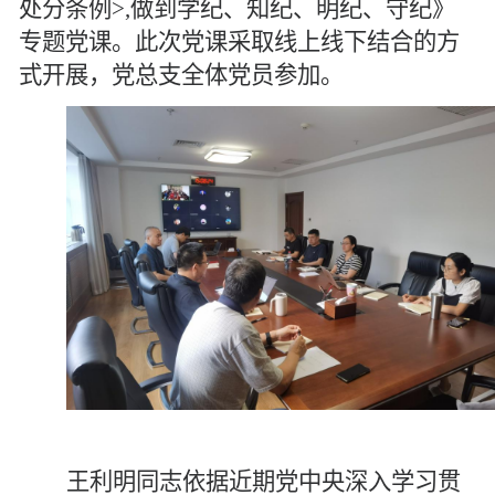
处分条例>,做到学纪、知纪、明纪、守纪》
专题党课。此次党课采取线上线下结合的方
式开展，党总支全体党员参加。
王利明同志依据近期党中央深入学习贯