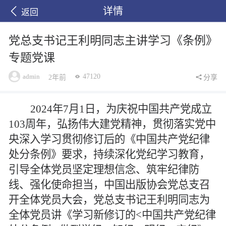
详情
返回
党总支书记王利明同志主讲学习《条例》
专题党课
admin
47120
2年前
分享
2024年7月1日，为庆祝中国共产党成立
103周年，弘扬伟大建党精神，贯彻落实党中
央深入学习贯彻修订后的《中国共产党纪律
处分条例》要求，持续深化党纪学习教育，
引导全体党员坚定理想信念、筑牢纪律防
线、强化使命担当，中国出版协会党总支召
开全体党员大会，党总支书记王利明同志为
全体党员讲《学习新修订的<中国共产党纪律