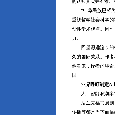
的认知其实并不难。
“中华民族已经为世
重视哲学社会科学的
创性学术观点。同时
力。
回望源远流长的中
久的国际关系。作者
他看来，译者的职责
国。
业界呼吁制定AI
人工智能浪潮席卷
法兰克福书展副总
传播等都是当下面临