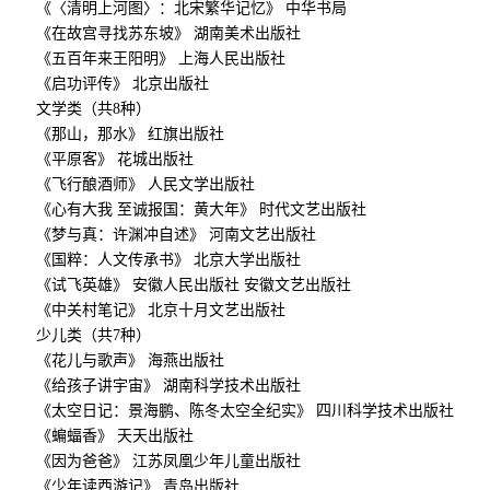
《〈清明上河图〉：北宋繁华记忆》 中华书局
《在故宫寻找苏东坡》 湖南美术出版社
《五百年来王阳明》 上海人民出版社
《启功评传》 北京出版社
文学类（共8种）
《那山，那水》 红旗出版社
《平原客》 花城出版社
《飞行酿酒师》 人民文学出版社
《心有大我 至诚报国：黄大年》 时代文艺出版社
《梦与真：许渊冲自述》 河南文艺出版社
《国粹：人文传承书》 北京大学出版社
《试飞英雄》 安徽人民出版社 安徽文艺出版社
《中关村笔记》 北京十月文艺出版社
少儿类（共7种）
《花儿与歌声》 海燕出版社
《给孩子讲宇宙》 湖南科学技术出版社
《太空日记：景海鹏、陈冬太空全纪实》 四川科学技术出版社
《蝙蝠香》 天天出版社
《因为爸爸》 江苏凤凰少年儿童出版社
《少年读西游记》 青岛出版社