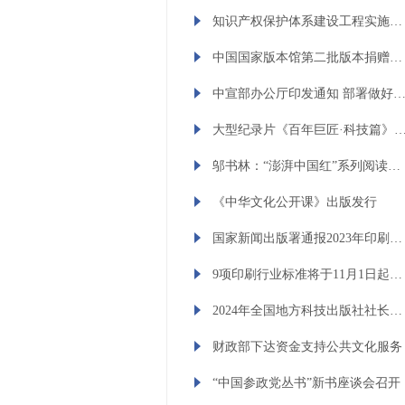
知识产权保护体系建设工程实施方案印发
中国国家版本馆第二批版本捐赠入藏大会在京举行 李书磊出席并讲话
中宣部办公厅印发通知 部署做好2024年主题出版
大型纪录片《百年巨匠·科技篇》首播暨图书出版启动仪式举行 邬
邬书林：“澎湃中国红”系列阅读活动将成为推进红色阅读的重要平台
《中华文化公开课》出版发行
国家新闻出版署通报2023年印刷复制质检情况
9项印刷行业标准将于11月1日起实施
2024年全国地方科技出版社社长年会在湖北宜昌召开 以出版赋能科技创新发展
财政部下达资金支持公共文化服务
“中国参政党丛书”新书座谈会召开