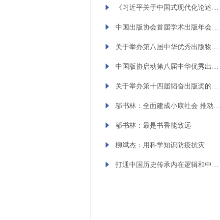
《习近平关于中国式现代化论述摘编》法文版出版发行
中国出版协会首届学术出版年会（2023）征稿启事
关于举办第八届中华优秀出版物奖的通知
中国版协启动第八届中华优秀出版物奖评选
关于举办第十四届韬奋出版奖的通知
邬书林：全面建成小康社会 推动出版强国
邬书林：最是书香能致远
柳斌杰：用科学知识防疫抗灾
打通中国历史传承内在逻辑和中华文化血脉的关键点