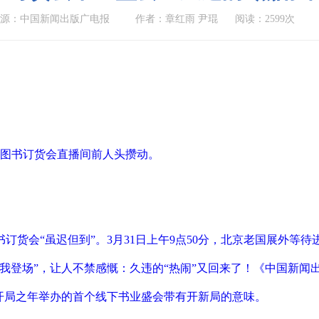
来源：中国新闻出版广电报
作者：章红雨 尹琨
阅读：2599次
北京图书订货会直播间前人头攒动。
图书订货会“虽迟但到”。3月31日上午9点50分，北京老国展外等
罢我登场”，让人不禁感慨：久违的“热闹”又回来了！《中国新
”开局之年举办的首个线下书业盛会带有开新局的意味。