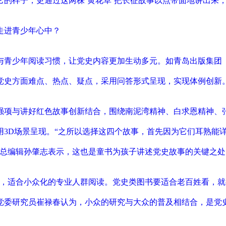
的样子，更通过这两株‘黄花草’把长征故事以点带面地讲出来，让
走进青少年心中？
与青少年阅读习惯，让党史内容更加生动多元。如青岛出版集团《
的党史方面难点、热点、疑点，采用问答形式呈现，实现体例创新
强项与讲好红色故事创新结合，围绕南泥湾精神、白求恩精神、
用3D场景呈现。“之所以选择这四个故事，首先因为它们耳熟能
书总编辑孙肇志表示，这也是童书为孩子讲述党史故事的关键之处
术，适合小众化的专业人群阅读。党史类图书要适合老百姓看，就
党委研究员崔禄春认为，小众的研究与大众的普及相结合，是党