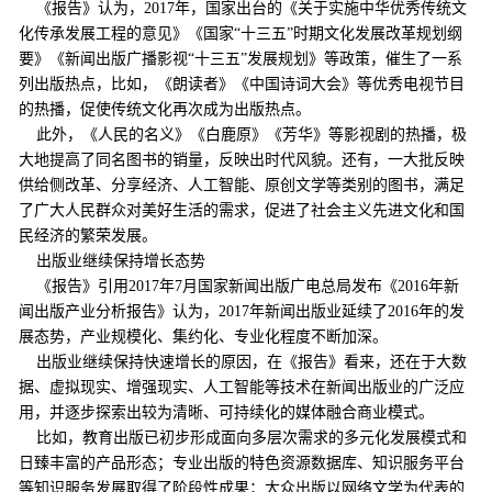
《报告》认为，2017年，国家出台的《关于实施中华优秀传统文
化传承发展工程的意见》《国家“十三五”时期文化发展改革规划纲
要》《新闻出版广播影视“十三五”发展规划》等政策，催生了一系
列出版热点，比如，《朗读者》《中国诗词大会》等优秀电视节目
的热播，促使传统文化再次成为出版热点。
此外，《人民的名义》《白鹿原》《芳华》等影视剧的热播，极
大地提高了同名图书的销量，反映出时代风貌。还有，一大批反映
供给侧改革、分享经济、人工智能、原创文学等类别的图书，满足
了广大人民群众对美好生活的需求，促进了社会主义先进文化和国
民经济的繁荣发展。
出版业继续保持增长态势
《报告》引用2017年7月国家新闻出版广电总局发布《2016年新
闻出版产业分析报告》认为，2017年新闻出版业延续了2016年的发
展态势，产业规模化、集约化、专业化程度不断加深。
出版业继续保持快速增长的原因，在《报告》看来，还在于大数
据、虚拟现实、增强现实、人工智能等技术在新闻出版业的广泛应
用，并逐步探索出较为清晰、可持续化的媒体融合商业模式。
比如，教育出版已初步形成面向多层次需求的多元化发展模式和
日臻丰富的产品形态；专业出版的特色资源数据库、知识服务平台
等知识服务发展取得了阶段性成果；大众出版以网络文学为代表的