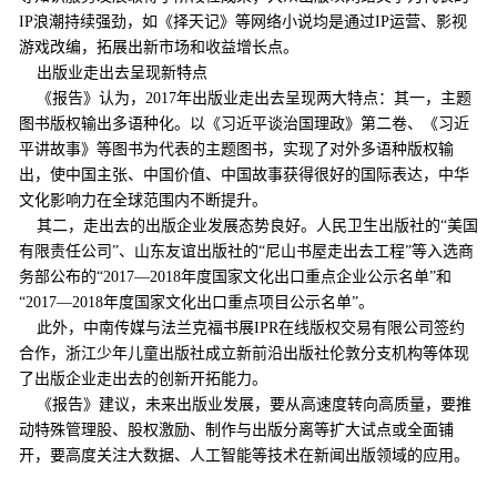
IP浪潮持续强劲，如《择天记》等网络小说均是通过IP运营、影视
游戏改编，拓展出新市场和收益增长点。
出版业走出去呈现新特点
《报告》认为，2017年出版业走出去呈现两大特点：其一，主题
图书版权输出多语种化。以《习近平谈治国理政》第二卷、《习近
平讲故事》等图书为代表的主题图书，实现了对外多语种版权输
出，使中国主张、中国价值、中国故事获得很好的国际表达，中华
文化影响力在全球范围内不断提升。
其二，走出去的出版企业发展态势良好。人民卫生出版社的“美国
有限责任公司”、山东友谊出版社的“尼山书屋走出去工程”等入选商
务部公布的“2017—2018年度国家文化出口重点企业公示名单”和
“2017—2018年度国家文化出口重点项目公示名单”。
此外，中南传媒与法兰克福书展IPR在线版权交易有限公司签约
合作，浙江少年儿童出版社成立新前沿出版社伦敦分支机构等体现
了出版企业走出去的创新开拓能力。
《报告》建议，未来出版业发展，要从高速度转向高质量，要推
动特殊管理股、股权激励、制作与出版分离等扩大试点或全面铺
开，要高度关注大数据、人工智能等技术在新闻出版领域的应用。