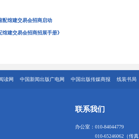
馆配馆建交易会招商启动
配馆建交易会招商招展手册》
阅读网
中国新闻出版广电网
中国出版传媒商报
线装书局
联系我们
办公室：010-84044779
010-65246062（传