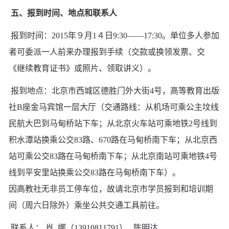
五、报到时间、地点和联系人
报到时间：2015年９月1４日9:30——17:30。单位多人参加
者可委派一人前来办理报到手续（交款或换领发票、交
《继续教育证书》或照片、领取讲义）。
报到地点：北京市西城区德胜门外大街4号，高等教育出版
社B座金马宾馆一层大厅（交通路线：从机场可乘公主坟线
民航大巴到马甸桥站下车；从北京火车站可乘地铁2号线到
积水潭站换乘公交83路、670路在马甸桥南下车；从北京西
站可乘公交83路在马甸桥南下车；从北京南站可乘地铁4号
线到平安里站换乘公交83路在马甸桥南下车）。
因高教社无非员工停车位，故请北京市学员报到和培训期
间（周六日除外）乘坐公共交通工具前往。
联系人：
肖 娜（13910811791）
陈明达