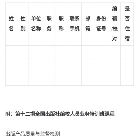
编
是
姓
性
单位
职
职
联系
邮
身份
辑
否
名
别
名称
务
称
手机
箱
证号
/
校
住
对
宿
附：
第十二期全国出版社编校人员业务培训班课程
出版产品质量与监督检测