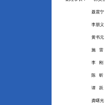
聂震宁 中
李朋义 中国
黄书元 人
施 雷 解
李 刚 辽
陈 昕 上海世
谭 跃 江苏
龚曙光 湖南