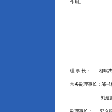
作用。
理 事 长： 柳
常务副理事长：邬
刘建国 新闻
副理事长： 郭义