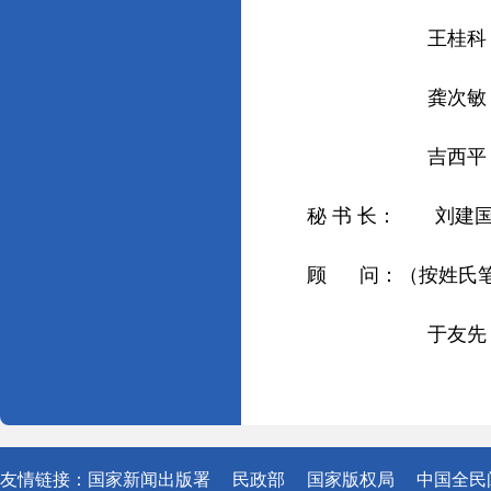
王桂科 广
龚次敏 新华
吉西平 读
秘 书 长： 刘建
顾 问：（按姓氏
于友先 于永湛 石
友情链接：
国家新闻出版署
民政部
国家版权局
中国全民