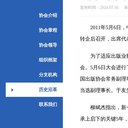
发布时间：2024.07.16
来
协会介绍
2011年5月6日
协会章程
转企后召开，出席代表
协会领导
为了适应出版业
组织框架
会。5月6日大会进
分支机构
国出版协会常务副理
历史沿革
当选副理事长。于友先
联系我们
柳斌杰指出，新
承上启下的关键5年