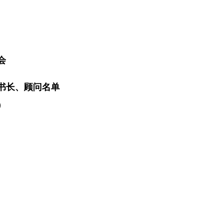
会
书长、顾问名单
）