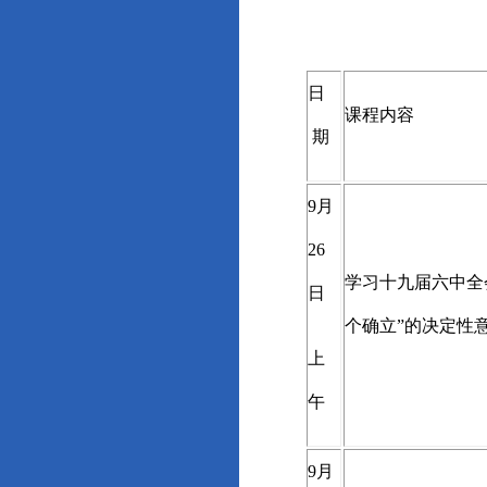
日
课程内容
期
9
月
26
学习十九届六中全
日
个确立”的决定性
上
午
9
月