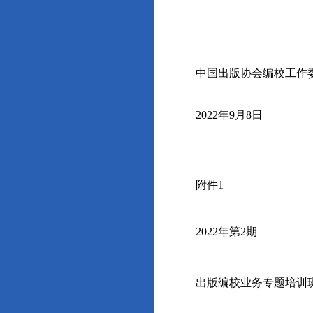
中国出版协会编校工作
2022
年
9
月
8
日
附件
1
2022
年第
2
期
出版编校业务专题培训