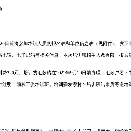
员
20
日前将参加培训人员的报名表和单位信息表（见附件
2
）发至
系电话、电子邮箱等相关信息
。本次培训班招生人数有限，报名
训费
320
元。培训费汇款请在
2
022
年
9
月
20
日前办理，汇款户名：
时注明：编校工委培训班。培训费发票将在培训班结束后寄送培