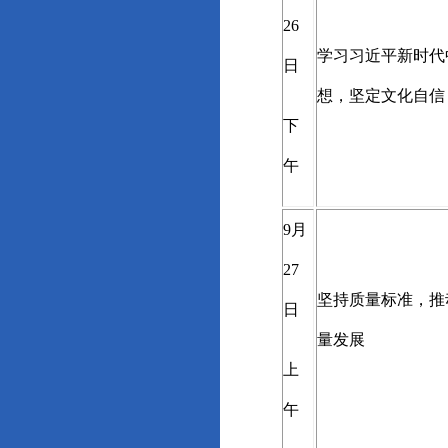
26
学习习近平新时代
日
想，坚定文化自信
下
午
9
月
27
坚持质量标准，推
日
量发展
上
午