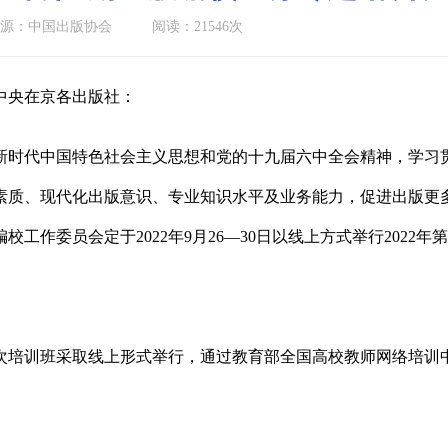
源：中国出版协会
阅读：21546次
中央在京各出版社：
新时代中国特色社会主义思想和党的十九届六中全会精神，学习
素质、现代化出版意识
、
专业知识
水平及
业务能力，
促进出版更
编校工作委员会定于
2022
年
9
月
26
—
30
日以线上方式举行
20
22
年第
次培训班采取线上形式举行，通过教育部全国高校教师网络培训