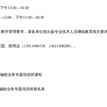
下午
1
3
:
30
—
1
6
:
30
—
1
2
:
00
，
下午
1
3
:
30
—
1
6
:
30
教学管理要求，请各单位按出版专业技术人员继续教育相关要
栗霞、陈明达（
1
3911606158
、
13621308289
）。
编校业务专题培训班课程
编校业务专题培训班报名表