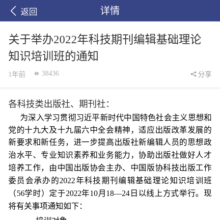
详情
返回
关于举办2022年科技期刊编辑基础理论
知识培训班的通知
38436
1年前
分享
各科技类出版社、期
刊
社：
为深入学习贯彻习
近平新时代中国特色
社
会主义
思想
和
党的十九大及十九届
六中
全会精神，适应出版改革发展的
新要求和新任务，进一
步
提高出版社新编辑人员的思想政
治水平、专业知识素养和业务
能力
，协助出版社做好人才
培养工作，由中国出版协会主办、中国版协科技出版工作
委员会承办的
20
22年
科技期
刊编辑
基础理论知识
培训班
（
56
学时
）
定于
2022
年
10
月
18—24日以
线上方式
举行。现
将有关事项通知如下：