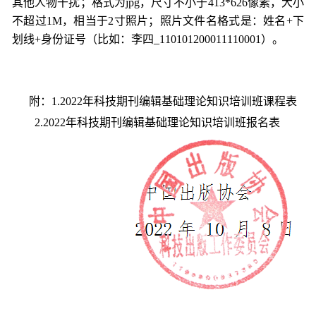
其他人物干扰；格式为
jpg，尺寸不小于413*626像素，大小
不超过1M，相当于2寸照片；照片文件名格式是：姓名+下
划线+身份证号（比如：李四_110101200011110001）。
附：
1
.20
22年
科技期
刊编辑
基础理论知识
培训班
课程表
2.20
22年
科技期
刊编辑
基础理论知识
培训班
报名表