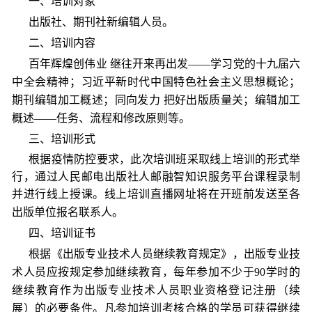
一、培训对象
出版
社、期
刊
社新编辑
人员
。
二、培训内容
百年辉煌创伟业
继往开来再出发
——学习党的十九届六
中全会精神；习近平新时代中国特色社会主义思想概论；
期刊编辑加工概述；同向发力 把好出版质量关；编辑加工
概述——任务、流程和修改原则等。
三
、培训
形式
根据疫情
防控要求
，此
次培训班采取线上培训的
形
式
举
行，
通过
人民邮电出版社人邮融智知识服务平台课程录制
并进行线上授课
。
线
上培训直播网址
将
在开班前发送
至
各
出版
单位报名
联系
人
。
四、培训证书
根据《
出版专业技术人员继续教育规定
》，出版专业技
术人员应按规定参加继续教育，每年参加不少于
90学时的
继续教育作为出版专业技术人员职业资格登记注册（续
展）的必要条件。凡参加培训考核合格的学员可获得继续