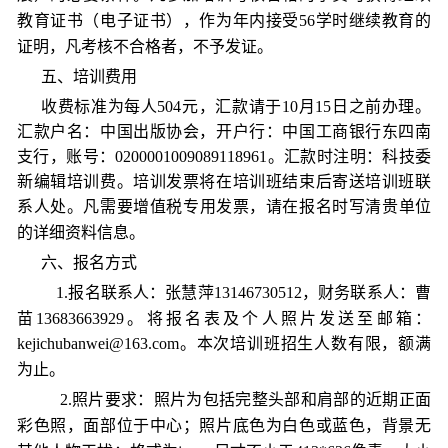
教育证书（电子证书），作为年内接受
56
学时继续教育的
证明，凡考核不合格者，不予发证。
五、培训费用
收
费标准为
每人
504元，
汇款
请
于
10
月
15
日
之前办理
。
汇款户名：中国出版协会
，
开户行：
中国
工
商银行
东四南
支行
，
账号
：
0200001009089118961
。
汇款时注明：
科技委
新编辑培训费
。
培训发
票将在培训班结束后寄送
培训班
联
系
人
处
。
凡
需
要
增
值税专用发票，请在报名时写
清
贵单位
的详细资
料
信息。
六、报名方式
1.
报名联系人：张慧萍
13146730512，财务联系人：曹
苗13683663929。将
报名
表及个人照片发送至邮箱：
kejichubanwei@163.com
。本次
培训班招生人数有限，额满
为止。
2
.
照片要求：照片为包括完整头部和肩部的近期正面
彩色照，面部位于中心；照片底色为白色或蓝色，背景无