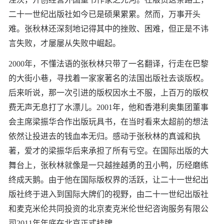
二十一世纪出版社如今已是硕果累累。然而，万事开头
难。张秋林还深刻地记得其中的挫败、困难，但正是不讳
言失败，才屡屡从失败中崛起。
2000年，不懂法语的张秋林只带了一名翻译，行走在巴黎
的大街小巷，寻找着一家家著名的法国出版社去谈版权。
后来听说，那一次引进的版权因水土不服，上百万的版权
费无声无息打了水漂儿。2001年，他和香港利奥集团董事
会主席梁振华合作出版玩具书，在当时看来太超前的想法
依然让投进去的钱血本无归。感动于张秋林的真诚和执
著，爱才的梁振华后来承担了所有亏空。在国际出版的大
舞台上，张秋林就像是一只越挫越勇的丑小鸭，历经磨练
终成天鹅。由于他在国际版权界的活跃，让二十一世纪出
版社终于进入到国际大牌们的视野，由二十一世纪出版社
和麦克米伦共同投资的北京麦克米伦世纪咨询服务有限公
司2011年年底在北京正式挂牌。