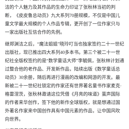
洁的个人魅力及其作品的生命力印证了张秋林当初的判
断，《皮皮鲁总动员》九大系列70册规模，不仅是中国儿
童文学最大规模的个人作品专辑，更开创了一位作家只与
一家出版社互信合作的先例。
继郑渊洁之后，“魔法姐姐”晓玲叮当也独家签约二十一世纪
出版社，现已推出四大系列40多本书。第三个被二十一世
纪社全版权签约的是“数学童话大师”李毓佩，张秋林计划通
过整合他的老作品、开发新作品，陆续出版《数学童话总
动员》30余册，随后再进行漫画的改编和网游的开发。最
新被二十一世纪社锁定的作家还有世界著名童书作家麦克·
格雷涅茨，张秋林邀请这位凭借《月亮的味道》蜚声国际
的作者来华创作，签下他的新作全球版权，就是想通过国
外著名作家来中国创作具有中国元素的作品，让中国风吹
向世界。