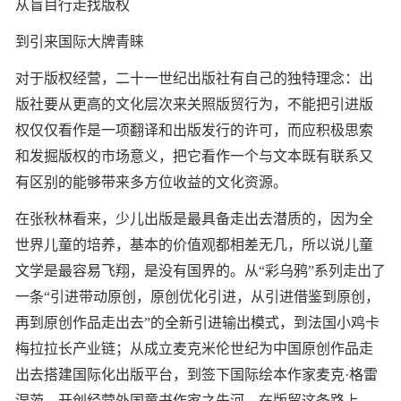
从盲目行走找版权
到引来国际大牌青睐
对于版权经营，二十一世纪出版社有自己的独特理念：出
版社要从更高的文化层次来关照版贸行为，不能把引进版
权仅仅看作是一项翻译和出版发行的许可，而应积极思索
和发掘版权的市场意义，把它看作一个与文本既有联系又
有区别的能够带来多方位收益的文化资源。
在张秋林看来，少儿出版是最具备走出去潜质的，因为全
世界儿童的培养，基本的价值观都相差无几，所以说儿童
文学是最容易飞翔，是没有国界的。从“彩乌鸦”系列走出了
一条“引进带动原创，原创优化引进，从引进借鉴到原创，
再到原创作品走出去”的全新引进输出模式，到法国小鸡卡
梅拉拉长产业链；从成立麦克米伦世纪为中国原创作品走
出去搭建国际化出版平台，到签下国际绘本作家麦克·格雷
涅茨，开创经营外国童书作家之先河。在版贸这条路上，