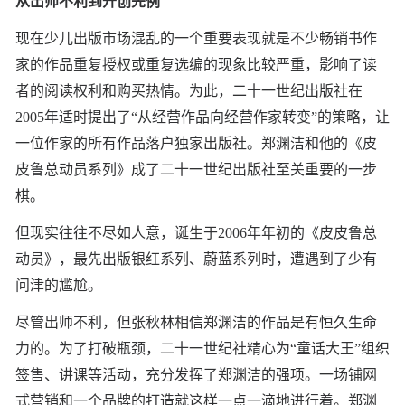
从出师不利到开创先例
现在少儿出版市场混乱的一个重要表现就是不少畅销书作
家的作品重复授权或重复选编的现象比较严重，影响了读
者的阅读权利和购买热情。为此，二十一世纪出版社在
2005年适时提出了“从经营作品向经营作家转变”的策略，让
一位作家的所有作品落户独家出版社。郑渊洁和他的《皮
皮鲁总动员系列》成了二十一世纪出版社至关重要的一步
棋。
但现实往往不尽如人意，诞生于2006年年初的《皮皮鲁总
动员》，最先出版银红系列、蔚蓝系列时，遭遇到了少有
问津的尴尬。
尽管出师不利，但张秋林相信郑渊洁的作品是有恒久生命
力的。为了打破瓶颈，二十一世纪社精心为“童话大王”组织
签售、讲课等活动，充分发挥了郑渊洁的强项。一场铺网
式营销和一个品牌的打造就这样一点一滴地进行着。郑渊