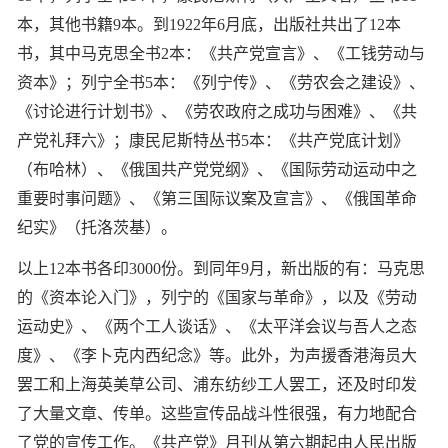
本，其他书籍9本。到1922年6月底，出版社共出了12本
书，其中马克思全书2本：《共产党宣言》、《工钱劳动与
资本》；列宁全书5本：《列宁传》、《劳农会之建设》、
《讨论进行计划书》、《劳农政府之成功与困难》、《共
产党礼拜六》；康民尼斯特丛书5本：《共产党底计划》
（布哈林）、《俄国共产党党纲》、《国际劳动运动中之
重要时事问题》、《第三国际议案及宣言》、《俄国革命
纪实》（托洛茨基）。
以上12本书各印3000份。到同年9月，新出版的有：马克思
的《资本论入门》，列宁的《国家与革命》，以及《劳动
运动史》、《两个工人谈话》、《太平洋会议与吾人之态
度》、《李卜克内西纪念》等。此外，为声援香港海员大
罢工和上海英美草公司、浦东纺纱工人罢工，还及时印发
了大量文章、传单。这些宣传品战斗性很强，有力地配合
了党的宣传工作。《共产党》月刊从第六期起由人民出版