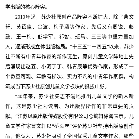
学出版的核心阵容。
2010年起，苏少社原创产品阵容不断扩大，除了曹文
轩、黄蓓佳、金波、梅子涵等作家，先后又有周锐、彭
懿、王一梅、彭学军、祁智、班马、三三等中坚力量加
入，逐渐形成立体出版格局。“十三五”“十四五”以来，苏少
社不断有中青年作家的新作诞生，原创儿童文学阵地上先
后涌现出赵菱、小河丁丁、韩青辰等优秀作家，形成了一
个数量可观、年龄有梯次、实力不凡的中青年作家群，构
筑成当下苏少社原创儿童文学板块的挺拔山脉。
“40年来，苏少社矢志不渝地推出儿童文学的新人新
作，这是苏少社为读者、为出版界所作的非常重要的贡
献。”江苏凤凰出版传媒股份有限公司总编辑徐海表示。儿
童文学作家曹文轩以“桥头堡”评价苏少社坚持出版原创作
品，他认为，苏少社吸引了全国优秀儿童文学作家，那些