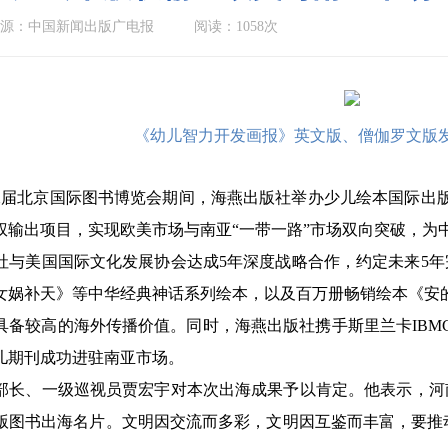
源：中国新闻出版广电报
阅读：1058次
《幼儿智力开发画报》英文版、僧伽罗文版发
届北京国际图书博览会期间，海燕出版社举办少儿绘本国际出
权输出项目，实现欧美市场与南亚“一带一路”市场双向突破，为
美国国际文化发展协会达成5年深度战略合作，约定未来5年完
女娲补天》等中华经典神话系列绘本，以及百万册畅销绘本《安
具备较高的海外传播价值。同时，海燕出版社携手斯里兰卡IBM
儿期刊成功进驻南亚市场。
、一级巡视员贾宏宇对本次出海成果予以肯定。他表示，河南
版图书出海名片。文明因交流而多彩，文明因互鉴而丰富，要推动豫