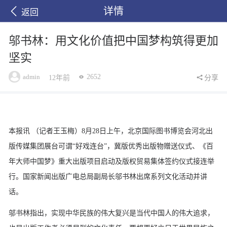
详情
返回
邬书林：用文化价值把中国梦构筑得更加
坚实
admin
2652
12年前
分享
本报讯 （记者王玉梅）8月28日上午，北京国际图书博览会河北出
版传媒集团展台可谓“好戏连台”，冀版优秀出版物赠送仪式、《百
年大师中国梦》重大出版项目启动及版权贸易集体签约仪式接连举
行。国家新闻出版广电总局副局长邬书林出席系列文化活动并讲
话。
邬书林指出，实现中华民族的伟大复兴是当代中国人的伟大追求，