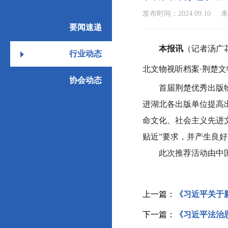
发布时间：2024.09.10
来
要闻速递
本报讯
（记者汤广
行业动态
北文物视听档案·荆楚
协会动态
首届荆楚优秀出版物推
进湖北各出版单位提高
命文化、社会主义先进
贴近”要求，并产生良
此次推荐活动由中国出
上一篇：
《习近平关于
下一篇：
《习近平法治