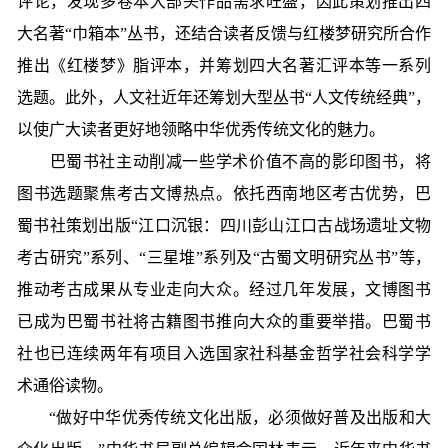
评论，发现多卷本大部头作品需求旺盛，因此策划推出四
大名著“巾箱本”丛书，还结合读者反馈与红楼梦研究所合作
推出《红楼梦》脂评本，并筹划四大名著汇评本等一系列
选题。此外，人文社近年还筹划大型丛书“人文传统经典”，
以使广大读者更好地领略中华优秀传统文化的魅力。
巴蜀书社主动削减一些学术价值不高的影印图书，将
图书选题聚焦考古文博热点。依托西南地区考古优势，巴
蜀书社策划出版“江口沉银：四川彭山江口古战场遗址文物
考古研究”系列、“三星堆”系列及“古蜀文明研究丛书”等，
推动考古成果从专业走向大众。经过几年发展，文博图书
已成为巴蜀书社将古籍图书推向大众的重要举措。巴蜀书
社也已连续两年有项目入选国家社科基金哲学社会科学学
术通俗读物。
“做好中华优秀传统文化出版，必须做好普及出版和大