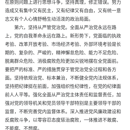
在原则问题上进行思想斗争，坚持真理，修正错误。努力
造成又有集中又有民主，又有纪律又有自由，又有统一意
志又有个人心情舒畅生动活泼的政治局面。
第六，坚持从严管党治党。全面从严治党永远在路
上，党的自我革命永远在路上。新形势下，党面临的执政
考验、改革开放考验、市场经济考验、外部环境考验是长
期的、复杂的、严峻的，精神懈怠危险、能力不足危险、
脱离群众危险、消极腐败危险更加尖锐地摆在全党面前。
要把严的标准、严的措施贯穿于管党治党全过程和各方
面。坚持依规治党、标本兼治，不断健全党内法规体系，
坚持把纪律挺在前面，加强组织性纪律性，在党的纪律面
前人人平等。强化全面从严治党主体责任和监督责任，加
强对党的领导机关和党员领导干部特别是主要领导干部的
监督，不断完善党内监督体系。深入推进党风廉政建设和
反腐败斗争，以零容忍态度惩治腐败，一体推进不敢腐、
不能腐、不想腐。