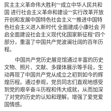
民主主义革命伟大胜利”“成立中华人民共和
国 进行社会主义革命和建设”“实行改革开放
开创和发展中国特色社会主义”“推进中国特
色社会主义进入新时代 全面建成小康社会 开
启全面建设社会主义现代化国家新征程”四个
部分，重温了中国共产党波澜壮阔的百年历
程。
中国共产党历史展览馆通过丰富的历史
文物、照片、文献、多媒体展示等手段，生
动再现了中国共产党从成立之初到如今的辉
煌历程。通过参观，党员同志们直观地感受
到党的艰辛奋斗历程和伟大成就，从而加深
了对党的历史的认知和理解，增强了爱党爱
国情感。