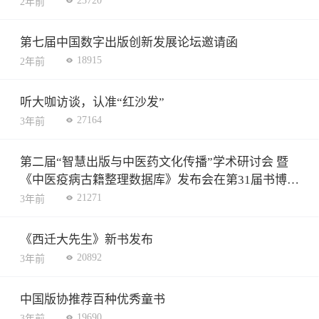
23720
2年前
第七届中国数字出版创新发展论坛邀请函
18915
2年前
听大咖访谈，认准“红沙发”
27164
3年前
第二届“智慧出版与中医药文化传播”学术研讨会 暨
《中医疫病古籍整理数据库》发布会在第31届书博会
成功举行
21271
3年前
《西迁大先生》新书发布
20892
3年前
中国版协推荐百种优秀童书
19690
3年前