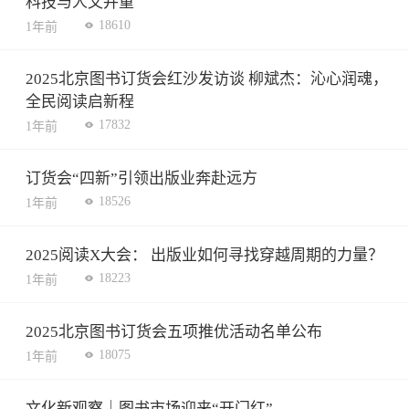
科技与人文并重
18610
1年前
2025北京图书订货会红沙发访谈 柳斌杰：沁心润魂，
全民阅读启新程
17832
1年前
订货会“四新”引领出版业奔赴远方
18526
1年前
2025阅读X大会： 出版业如何寻找穿越周期的力量？
18223
1年前
2025北京图书订货会五项推优活动名单公布
18075
1年前
文化新观察｜图书市场迎来“开门红”