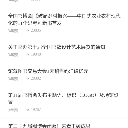
全国书博会|《破局乡村振兴——中国式农业农村现代
化的11个思考》新书首发
23835
3年前
关于举办第十届全国书籍设计艺术展览的通知
19040
3年前
馆藏图书交易大会3天销售码洋破亿元
20302
3年前
第31届书博会发布主题语、标识（LOGO）及场馆设
置
19267
3年前
第二十九届图博会闭幕！来看丰硕成果