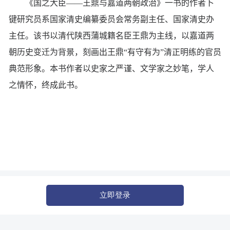
《国之大臣——王鼎与嘉道两朝政治》一书的作者卜
键研究员系国家清史编纂委员会常务副主任、国家清史办
主任。该书以清代陕西蒲城籍名臣王鼎为主线，以嘉道两
朝历史变迁为背景，刻画出王鼎“有守有为”清正明练的官员
典范形象。本书作者以史家之严谨、文学家之妙笔，学人
之情怀，终成此书。
立即登录