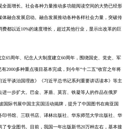
实现全面增长。社会各种力量推动多功能阅读空间的大势已经形
媒体融合发展启动。融合发展推动各种各样社会力量，突破传
费都以近10%的速度增长，超过其他行业，显示出改革的巨
立65周年、纪念人大制度建立60周年，围绕国史、党史、军
2000多种重点项目基本完成，到今年“十二五”收官之年将
习近平谈治国理政》《习近平总书记系列重要讲话读本》等主
去进一步扩大。巴金、茅盾、莫言、铁凝等人的作品在俄罗
伦坡国际书展中国主宾国活动揭牌，提升了中国图书在南亚国
务印书馆、三联书店、译林出版社、华东师范大学出版社、华
了专业图书。目前，我国一年出版新书20万种左右，基本接