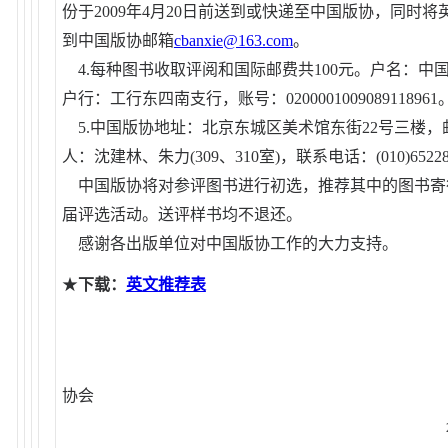
份于2009年4月20日前送到或快递至中国版协，同时
到中国版协邮箱
cbanxie@163.com
。
4.每种图书收取评阅和国际邮费共100元。户名：中
户行：工行东四南支行，账号：0200001009089118961
5.中国版协地址：北京东城区美术馆东街22号三楼，邮编
人：沈建林、朱力(309、310室)，联系电话：(010)652286
中国版协将对参评图书进行初选，推荐其中的图书寄往
届评选活动。送评样书均不退还。
感谢各出版单位对中国版协工作的大力支持。
★
下载：
英文推荐表
中国出版
协会
2009年3月2