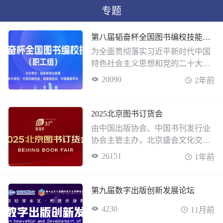
专题
第八届韬奋杯全国图书编校技能大赛
为全面贯彻落实习近平新时代中国
特色社会主义思想和党的二十大精
神，深入学习贯彻习近平文化思想
20090
2年前
和习近平总书记关于做好新时代人
才工作的重要思想，聚焦新时代新
的文化使命，着眼文化强国和出版
2025北京图书订货会
强国建设，推动建设一支高素质专
由中国出版协会、中国书刊发行业
业化图书编校队伍，为新时代新征
协会主管主办，北京盛会文化交流
程宣传思想文化工作提供人才支
有限公司承办的2025（第37届）北
26151
1年前
撑，国家新闻出版署决定举办第八
京图书订货会定于2025年1月9日至1
届韬奋杯全国图书编校技能大赛。
1日在北京中国国际展览中心（朝阳
馆）举办。
第九届数字出版创新发展论坛
4230
11月前