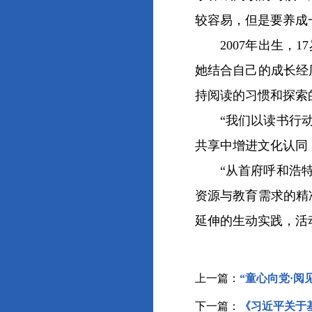
较容易，但是要养成
2007年出生，1
她结合自己的成长经
持阅读的习惯和探索
“我们以读书行动为
共享中增进文化认同
“从首府呼和浩特到
资源与教育需求的精
延伸的生动实践，活
上一篇：
“童心向党·
下一篇：
《习近平关于